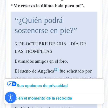
“Me reservo la última bala para mí”.
“¿Quién podrá
sostenerse en pie?”
3 DE OCTUBRE DE 2016—DÍA DE
LAS TROMPETAS
Estimados amigos en el foro,
[2]
El sueño de Angélica
fue solicitado por
algunos de nosotros en oración después de
[3]
la decepción de esa noche,
y Dios dio
Sus opciones de privacidad
una respuesta clara a muchas preguntas
Aviso en el momento de la recogida
que por algún tiempo yo mismo tenía.