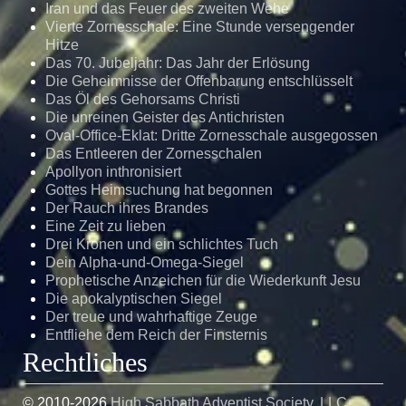
Iran und das Feuer des zweiten Wehe
Vierte Zornesschale: Eine Stunde versengender
Hitze
Das 70. Jubeljahr: Das Jahr der Erlösung
Die Geheimnisse der Offenbarung entschlüsselt
Das Öl des Gehorsams Christi
Die unreinen Geister des Antichristen
Oval-Office-Eklat: Dritte Zornesschale ausgegossen
Das Entleeren der Zornesschalen
Apollyon inthronisiert
Gottes Heimsuchung hat begonnen
Der Rauch ihres Brandes
Eine Zeit zu lieben
Drei Kronen und ein schlichtes Tuch
Dein Alpha-und-Omega-Siegel
Prophetische Anzeichen für die Wiederkunft Jesu
Die apokalyptischen Siegel
Der treue und wahrhaftige Zeuge
Entfliehe dem Reich der Finsternis
Rechtliches
© 2010-
2026
High Sabbath Adventist Society, LLC