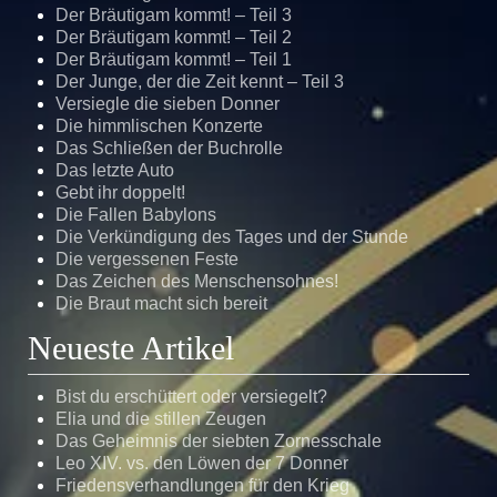
Der Bräutigam kommt! – Teil 3
Der Bräutigam kommt! – Teil 2
Der Bräutigam kommt! – Teil 1
Der Junge, der die Zeit kennt – Teil 3
Versiegle die sieben Donner
Die himmlischen Konzerte
Das Schließen der Buchrolle
Das letzte Auto
Gebt ihr doppelt!
Die Fallen Babylons
Die Verkündigung des Tages und der Stunde
Die vergessenen Feste
Das Zeichen des Menschensohnes!
Die Braut macht sich bereit
Neueste Artikel
Bist du erschüttert oder versiegelt?
Elia und die stillen Zeugen
Das Geheimnis der siebten Zornesschale
Leo XIV. vs. den Löwen der 7 Donner
Friedensverhandlungen für den Krieg